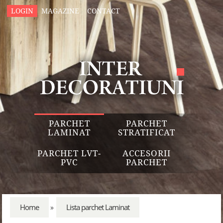
LOGIN
MAGAZINE
CONTACT
PARCHET
PARCHET
LAMINAT
STRATIFICAT
PARCHET LVT-
ACCESORII
PVC
PARCHET
Home
Lista parchet Laminat
»