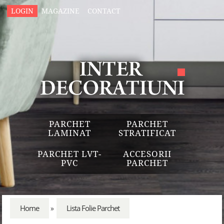
LOGIN
MAGAZINE
CONTACT
PARCHET
PARCHET
LAMINAT
STRATIFICAT
PARCHET LVT-
ACCESORII
PVC
PARCHET
Home
Lista Folie Parchet
»