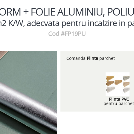
FORM + FOLIE ALUMINIU, POLI
2 K/W, adecvata pentru incalzire in 
Cod #FP19PU
Comanda
Plinta
parchet
Plinta PVC
pentru parche