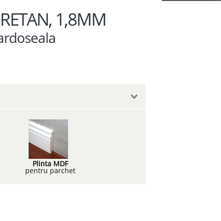
URETAN, 1,8MM
pardoseala
Plinta MDF
t
pentru parchet