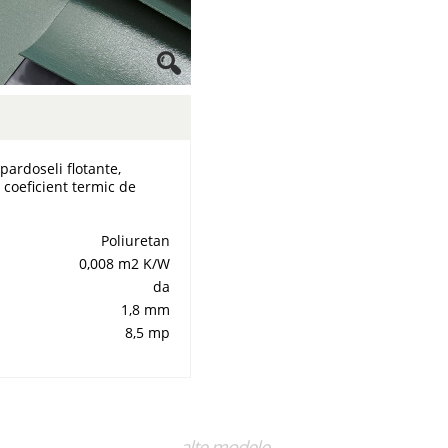
pardoseli flotante,
 coeficient termic de
Poliuretan
0,008 m2 K/W
da
1,8 mm
8,5 mp
alte modele