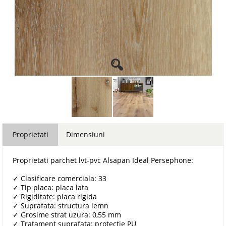
Proprietati
Dimensiuni
Proprietati parchet lvt-pvc Alsapan Ideal Persephone:
✓
Clasificare comerciala: 33
✓
Tip placa: placa lata
✓
Rigiditate: placa rigida
✓
Suprafata: structura lemn
✓
Grosime strat uzura: 0,55 mm
✓
Tratament suprafata: protectie PU