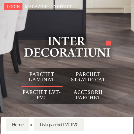
LOGIN
MAGAZINE
CONTACT
PARCHET
PARCHET
LAMINAT
STRATIFICAT
PARCHET LVT-
ACCESORII
PVC
PARCHET
Home
Lista parchet LVT-PVC
»