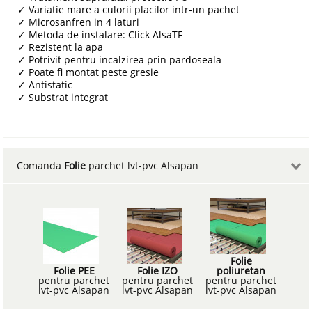
✓
Variatie mare a culorii placilor intr-un pachet
✓
Microsanfren in 4 laturi
✓
Metoda de instalare: Click AlsaTF
✓
Rezistent la apa
✓
Potrivit pentru incalzirea prin pardoseala
✓
Poate fi montat peste gresie
✓
Antistatic
✓
Substrat integrat
Comanda
Folie
parchet lvt-pvc Alsapan
Folie
Folie PEE
Folie IZO
poliuretan
pentru parchet
pentru parchet
pentru parchet
lvt-pvc Alsapan
lvt-pvc Alsapan
lvt-pvc Alsapan