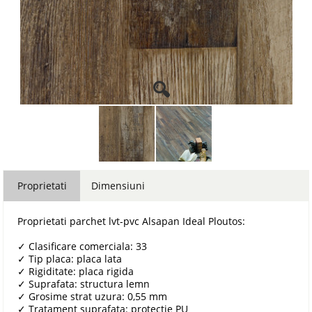
Proprietati
Dimensiuni
Proprietati parchet lvt-pvc Alsapan Ideal Ploutos:
✓
Clasificare comerciala: 33
✓
Tip placa: placa lata
✓
Rigiditate: placa rigida
✓
Suprafata: structura lemn
✓
Grosime strat uzura: 0,55 mm
✓
Tratament suprafata: protectie PU