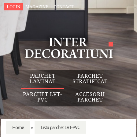
LOGIN
MAGAZINE
CONTACT
PARCHET
PARCHET
LAMINAT
STRATIFICAT
PARCHET LVT-
ACCESORII
PVC
PARCHET
Home
Lista parchet LVT-PVC
»