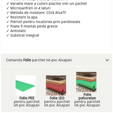
✓
Variatie mare a culorii placilor intr-un pachet
✓
Microsanfren in 4 laturi
✓
Metoda de instalare: Click AlsaTF
✓
Rezistent la apa
✓
Potrivit pentru incalzirea prin pardoseala
✓
Poate fi montat peste gresie
✓
Antistatic
✓
Substrat integrat
Comanda
Folie
parchet lvt-pvc Alsapan
Folie
Folie PEE
Folie IZO
poliuretan
pentru parchet
pentru parchet
pentru parchet
lvt-pvc Alsapan
lvt-pvc Alsapan
lvt-pvc Alsapan